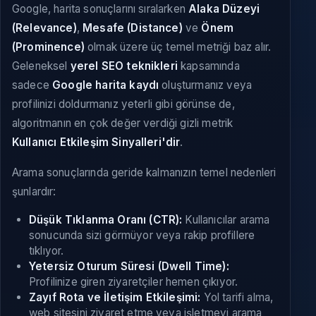
Google, harita sonuçlarını sıralarken
Alaka Düzeyi
(Relevance)
,
Mesafe (Distance)
ve
Önem
(Prominence)
olmak üzere üç temel metriği baz alır.
Geleneksel
yerel SEO teknikleri
kapsamında
sadece
Google harita kaydı
oluşturmanız veya
profilinizi doldurmanız yeterli gibi görünse de,
algoritmanın en çok değer verdiği gizli metrik
Kullanıcı Etkileşim Sinyalleri'dir
.
Arama sonuçlarında geride kalmanızın temel nedenleri
şunlardır:
Düşük Tıklanma Oranı (CTR):
Kullanıcılar arama
sonucunda sizi görmüyor veya rakip profillere
tıklıyor.
Yetersiz Oturum Süresi (Dwell Time):
Profilinize giren ziyaretçiler hemen çıkıyor.
Zayıf Rota ve İletişim Etkileşimi:
Yol tarifi alma,
web sitesini ziyaret etme veya işletmeyi arama