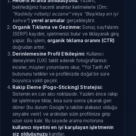
Hedefli Arama Simülasyonu:
Yazılım,
belirlediğiniz hacimli anahtar kelimelerle (Örn:
"Kadıköy nöbetçi eczane"
veya
"Beşiktaş en iyi
kahve"
)
yerel aramalar
gerçekleştirir.
Organik Tıklama ve Gezinme:
Sonuç sayfalarını
(SERP) kaydırır, işletmenizi bulur ve tıklayarak giriş
yapar. Bu işlem,
organik tıklama oranını (CTR)
doğrudan artırır.
Derinlemesine Profil Etkileşimi:
Kullanıcı
deneyimini (UX) taklit ederek fotoğraflarınızı
inceler, müşteri yorumlarını okur, "Yol Tarifi Al"
butonunu tetikler ve profilinizde doğal bir süre
boyunca vakit geçirir.
Rakip Eleme (Pogo-Sticking) Stratejisi:
Sistemin en can alıcı noktasıdır. Yazılım önce rakip
bir işletmeye tıklar, kısa süre sonra çıkarak geri
döner (bu durum Google'a rakibin alakasız olduğu
sinyalini verir) ve ardından sizin profilinize girip
uzun süre kalır. Bu sayede arama motoruna
kullanıcı niyetini en iyi karşılayan işletmenin
siz olduğunuzu
kanıtlar.